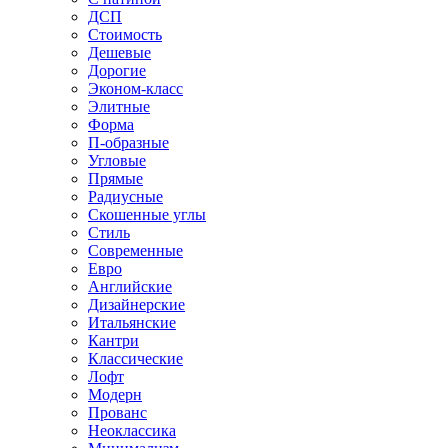
ДСП
Стоимость
Дешевые
Дорогие
Эконом-класс
Элитные
Форма
П-образные
Угловые
Прямые
Радиусные
Скошенные углы
Стиль
Современные
Евро
Английские
Дизайнерские
Итальянские
Кантри
Классические
Лофт
Модерн
Прованс
Неоклассика