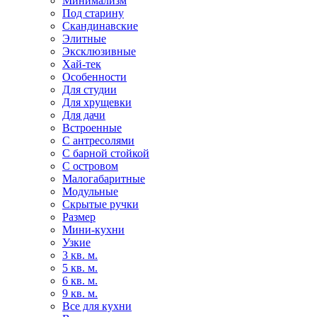
Минимализм
Под старину
Скандинавские
Элитные
Эксклюзивные
Хай-тек
Особенности
Для студии
Для хрущевки
Для дачи
Встроенные
С антресолями
С барной стойкой
С островом
Малогабаритные
Модульные
Скрытые ручки
Размер
Мини-кухни
Узкие
3 кв. м.
5 кв. м.
6 кв. м.
9 кв. м.
Все для кухни