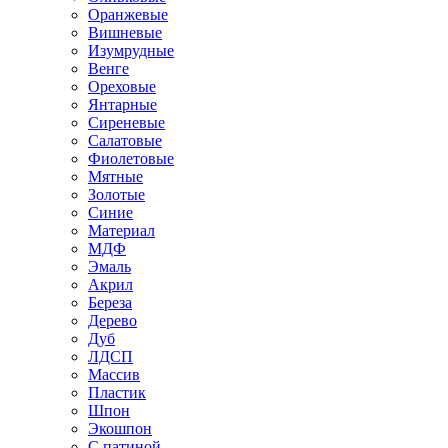
Оранжевые
Вишневые
Изумрудные
Венге
Ореховые
Янтарные
Сиреневые
Салатовые
Фиолетовые
Мятные
Золотые
Синие
Материал
МДФ
Эмаль
Акрил
Береза
Дерево
Дуб
ЛДСП
Массив
Пластик
Шпон
Экошпон
С патиной