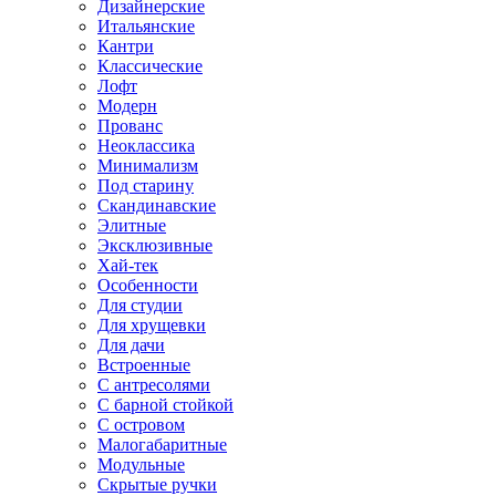
Дизайнерские
Итальянские
Кантри
Классические
Лофт
Модерн
Прованс
Неоклассика
Минимализм
Под старину
Скандинавские
Элитные
Эксклюзивные
Хай-тек
Особенности
Для студии
Для хрущевки
Для дачи
Встроенные
С антресолями
С барной стойкой
С островом
Малогабаритные
Модульные
Скрытые ручки