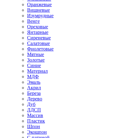
Оранжевые
Вишневые
Изумрудные
Венге
Ореховые
Янтарные
Сиреневые
Салатовые
Фиолетовые
Мятные
Золотые
Синие
Материал
МДФ
Эмаль
Акрил
Береза
Дерево
Дуб
ЛДСП
Массив
Пластик
Шпон
Экошпон
С патиной