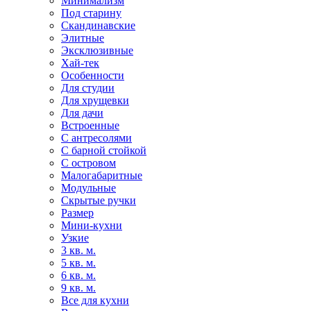
Минимализм
Под старину
Скандинавские
Элитные
Эксклюзивные
Хай-тек
Особенности
Для студии
Для хрущевки
Для дачи
Встроенные
С антресолями
С барной стойкой
С островом
Малогабаритные
Модульные
Скрытые ручки
Размер
Мини-кухни
Узкие
3 кв. м.
5 кв. м.
6 кв. м.
9 кв. м.
Все для кухни