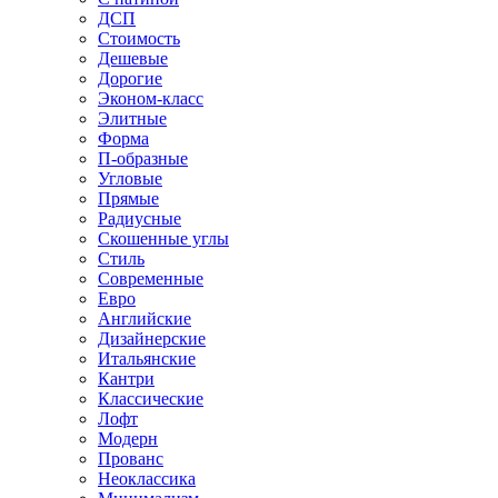
ДСП
Стоимость
Дешевые
Дорогие
Эконом-класс
Элитные
Форма
П-образные
Угловые
Прямые
Радиусные
Скошенные углы
Стиль
Современные
Евро
Английские
Дизайнерские
Итальянские
Кантри
Классические
Лофт
Модерн
Прованс
Неоклассика