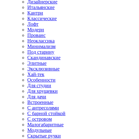
Дизайнерские
Итальянские
Кантри
Классические
Лофт
Модерн
Прованс
Неоклассика
Минимализм
Под старину
Скандинавские
Элитные
Эксклюзивные
Хай-тек
Особенности
Для студии
Для хрущевки
Для дачи
Встроенные
С антресолями
С барной стойкой
С островом
Малогабаритные
Модульные
Скрытые ручки