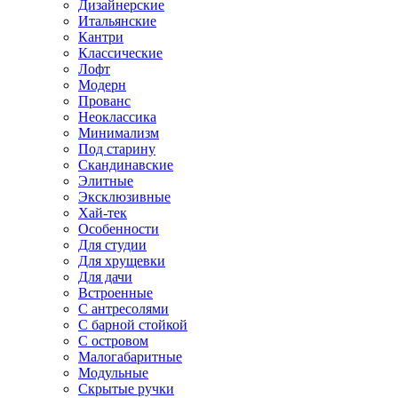
Дизайнерские
Итальянские
Кантри
Классические
Лофт
Модерн
Прованс
Неоклассика
Минимализм
Под старину
Скандинавские
Элитные
Эксклюзивные
Хай-тек
Особенности
Для студии
Для хрущевки
Для дачи
Встроенные
С антресолями
С барной стойкой
С островом
Малогабаритные
Модульные
Скрытые ручки