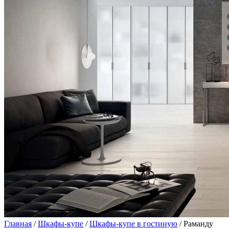
Главная
/
Шкафы-купе
/
Шкафы-купе в гостиную
/ Раманду