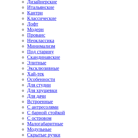
Дизайнерские
Итальянские
Кантри
Классические
Лофт
Модерн
Прованс
Неоклассика
Минимализм
Под старину
Скандинавские
Элитные
Эксклюзивные
Хай-тек
Особенности
Для студии
Для хрущевки
Для дачи
Встроенные
С антресолями
С барной стойкой
С островом
Малогабаритные
Модульные
Скрытые ручки