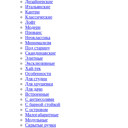
Дизайнерские
Итальянские
Кантри
Классические
Лофт
Модерн
Прованс
Неоклассика
Минимализм
Под старину
Скандинавские
Элитные
Эксклюзивные
Хай-тек
Особенности
Для студии
Для хрущевки
Для дачи
Встроенные
С антресолями
С барной стойкой
С островом
Малогабаритные
Модульные
Скрытые ручки