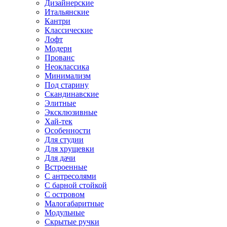
Дизайнерские
Итальянские
Кантри
Классические
Лофт
Модерн
Прованс
Неоклассика
Минимализм
Под старину
Скандинавские
Элитные
Эксклюзивные
Хай-тек
Особенности
Для студии
Для хрущевки
Для дачи
Встроенные
С антресолями
С барной стойкой
С островом
Малогабаритные
Модульные
Скрытые ручки