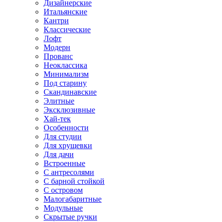
Дизайнерские
Итальянские
Кантри
Классические
Лофт
Модерн
Прованс
Неоклассика
Минимализм
Под старину
Скандинавские
Элитные
Эксклюзивные
Хай-тек
Особенности
Для студии
Для хрущевки
Для дачи
Встроенные
С антресолями
С барной стойкой
С островом
Малогабаритные
Модульные
Скрытые ручки