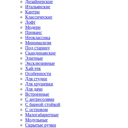
Дизайнерские
Итальянские
Кантри
Классические
Лофт
Модерн
Прованс
Неоклассика
Минимализм
Под старину
Скандинавские
Элитные
Эксклюзивные
Хай-тек
Особенности
Для студии
Для хрущевки
Для дачи
Встроенные
С антресолями
С барной стойкой
С островом
Малогабаритные
Модульные
Скрытые ручки