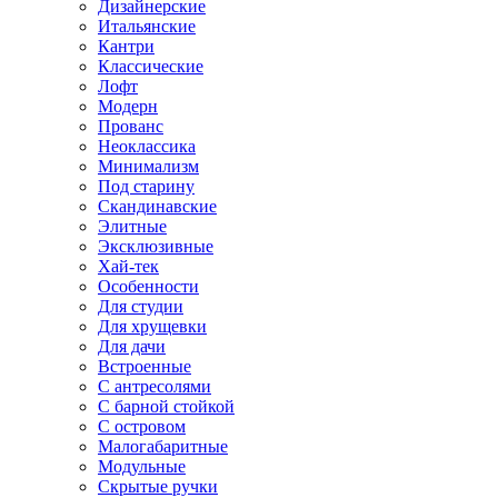
Дизайнерские
Итальянские
Кантри
Классические
Лофт
Модерн
Прованс
Неоклассика
Минимализм
Под старину
Скандинавские
Элитные
Эксклюзивные
Хай-тек
Особенности
Для студии
Для хрущевки
Для дачи
Встроенные
С антресолями
С барной стойкой
С островом
Малогабаритные
Модульные
Скрытые ручки