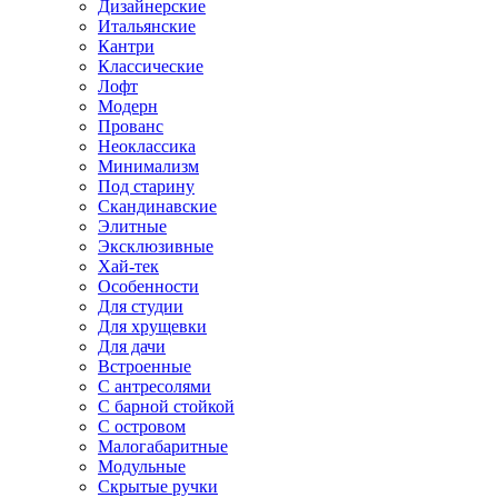
Дизайнерские
Итальянские
Кантри
Классические
Лофт
Модерн
Прованс
Неоклассика
Минимализм
Под старину
Скандинавские
Элитные
Эксклюзивные
Хай-тек
Особенности
Для студии
Для хрущевки
Для дачи
Встроенные
С антресолями
С барной стойкой
С островом
Малогабаритные
Модульные
Скрытые ручки