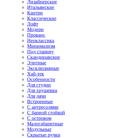
Дизайнерские
Итальянские
Кантри
Классические
Лофт
Модерн
Прованс
Неоклассика
Минимализм
Под старину
Скандинавские
Элитные
Эксклюзивные
Хай-тек
Особенности
Для студии
Для хрущевки
Для дачи
Встроенные
С антресолями
С барной стойкой
С островом
Малогабаритные
Модульные
Скрытые ручки