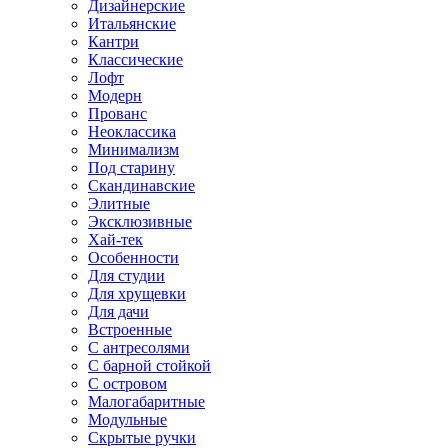
Дизайнерские
Итальянские
Кантри
Классические
Лофт
Модерн
Прованс
Неоклассика
Минимализм
Под старину
Скандинавские
Элитные
Эксклюзивные
Хай-тек
Особенности
Для студии
Для хрущевки
Для дачи
Встроенные
С антресолями
С барной стойкой
С островом
Малогабаритные
Модульные
Скрытые ручки