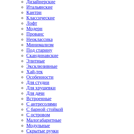
Дизайнерские
Итальянские
Кантри
Классические
Лофт
Модерн
Прованс
Неоклассика
Минимализм
Под старину
Скандинавские
Элитные
Эксклюзивные
Хай-тек
Особенности
Для студии
Для хрущевки
Для дачи
Встроенные
С антресолями
С барной стойкой
С островом
Малогабаритные
Модульные
Скрытые ручки